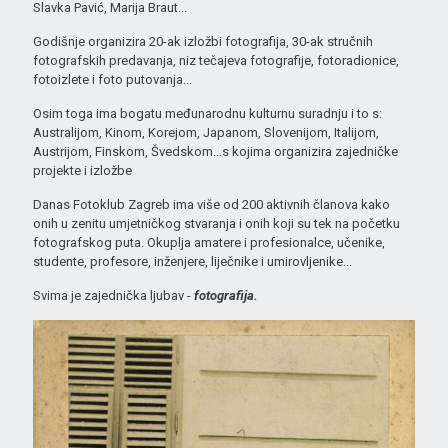
Slavka Pavić, Marija Braut...
Godišnje organizira 20-ak izložbi fotografija, 30-ak stručnih
fotografskih predavanja, niz tečajeva fotografije, fotoradionice,
fotoizlete i foto putovanja...
Osim toga ima bogatu međunarodnu kulturnu suradnju i to s:
Australijom, Kinom, Korejom, Japanom, Slovenijom, Italijom,
Austrijom, Finskom, Švedskom...s kojima organizira zajedničke
projekte i izložbe
Danas Fotoklub Zagreb ima više od 200 aktivnih članova kako
onih u zenitu umjetničkog stvaranja i onih koji su tek na početku
fotografskog puta. Okuplja amatere i profesionalce, učenike,
studente, profesore, inženjere, liječnike i umirovljenike...
Svima je zajednička ljubav -
fotografija.