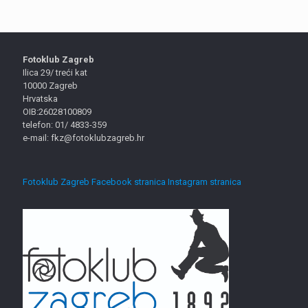
Fotoklub Zagreb
Ilica 29/ treći kat
10000 Zagreb
Hrvatska
OIB:26028100809
telefon: 01/ 4833-359
e-mail: fkz@fotoklubzagreb.hr
Fotoklub Zagreb Facebook stranica
Instagram stranica