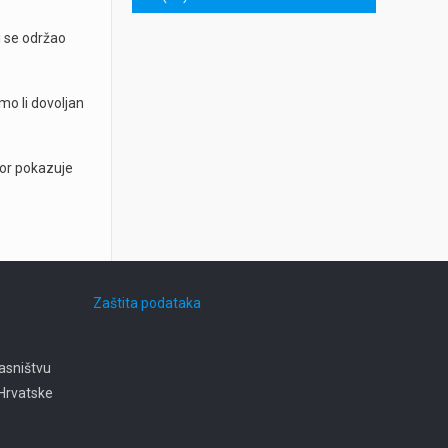
i se održao
amo li dovoljan
sor pokazuje
Zaštita podataka
asništvu
e Hrvatske