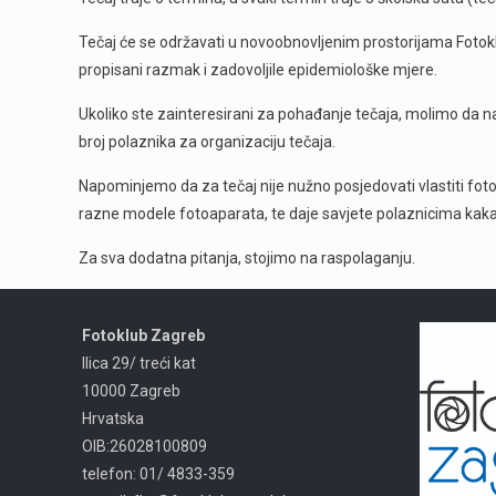
Tečaj će se održavati u novoobnovljenim prostorijama Fotoklu
propisani razmak i zadovoljile epidemiološke mjere.
Ukoliko ste zainteresirani za pohađanje tečaja, molimo da na
broj polaznika za organizaciju tečaja.
Napominjemo da za tečaj nije nužno posjedovati vlastiti fot
razne modele fotoaparata, te daje savjete polaznicima kakav
Za sva dodatna pitanja, stojimo na raspolaganju.
Fotoklub Zagreb
Ilica 29/ treći kat
10000 Zagreb
Hrvatska
OIB:26028100809
telefon: 01/ 4833-359