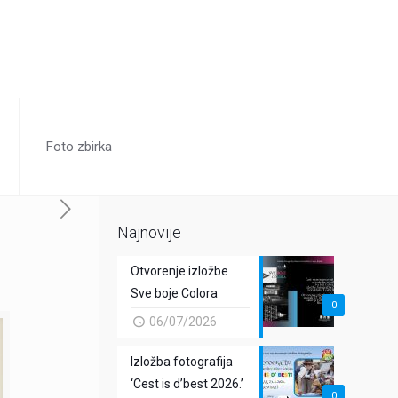
Foto zbirka
Najnovije
Otvorenje izložbe
Sve boje Colora
0
06/07/2026
Izložba fotografija
‘Cest is d’best 2026.’
0