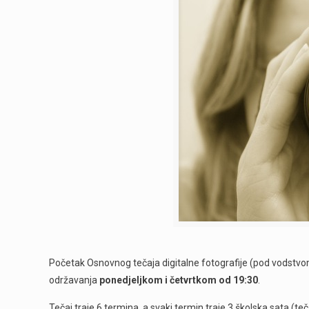
Početak Osnovnog tečaja digitalne fotografije (pod vodstvo
održavanja
ponedjeljkom i četvrtkom
od 19:30
.
Tečaj traje 6 termina, a svaki termin traje 3 školska sata (te