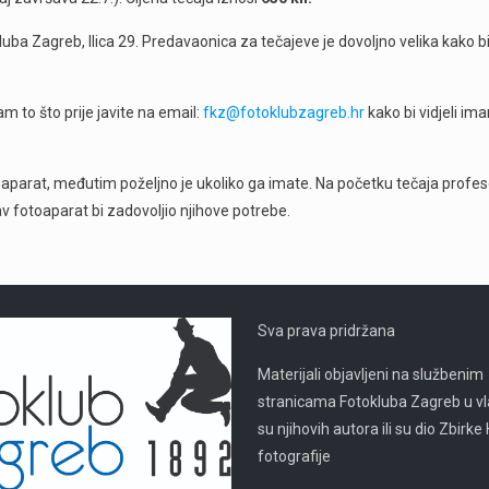
ba Zagreb, Ilica 29. Predavaonica za tečajeve je dovoljno velika kako b
m to što prije javite na email:
fkz@fotoklubzagreb.hr
kako bi vidjeli im
oaparat, međutim poželjno je ukoliko ga imate. Na početku tečaja profe
 fotoaparat bi zadovoljio njihove potrebe.
Sva prava pridržana
Materijali objavljeni na službenim
stranicama Fotokluba Zagreb u vl
su njihovih autora ili su dio Zbirk
fotografije