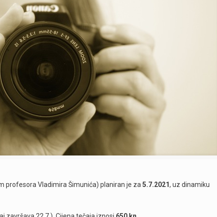
m profesora Vladimira Šimunića) planiran je za
5.7.2021
, uz dinamiku
čaj završava 22.7.). Cijena tečaja iznosi
650 kn.