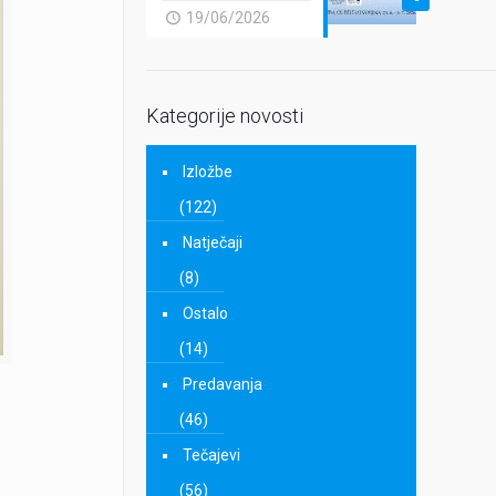
19/06/2026
Kategorije novosti
Izložbe
(122)
Natječaji
(8)
Ostalo
(14)
Predavanja
(46)
Tečajevi
(56)