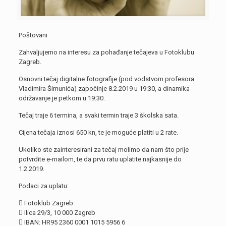
Poštovani
Zahvaljujemo na interesu za pohađanje tečajeva u Fotoklubu
Zagreb.
Osnovni tečaj digitalne fotografije (pod vodstvom profesora
Vladimira Šimunića) započinje 8.2.2019 u 19:30, a dinamika
održavanje je petkom u 19:30.
Tečaj traje 6 termina, a svaki termin traje 3 školska sata.
Cijena tečaja iznosi 650 kn, te je moguće platiti u 2 rate.
Ukoliko ste zainteresirani za tečaj molimo da nam što prije
potvrdite e-mailom, te da prvu ratu uplatite najkasnije do
1.2.2019.
Podaci za uplatu:
 Fotoklub Zagreb
 Ilica 29/3, 10 000 Zagreb
 IBAN: HR95 2360 0001 1015 5956 6