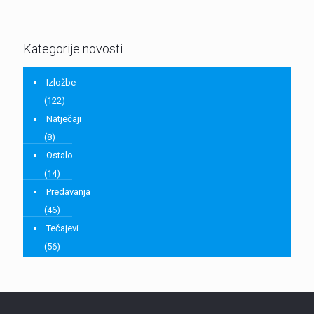
Kategorije novosti
Izložbe
(122)
Natječaji
(8)
Ostalo
(14)
Predavanja
(46)
Tečajevi
(56)