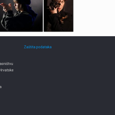
Zaštita podataka
asništvu
e Hrvatske
ja