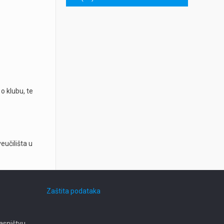
 o klubu, te
eučilišta u
Zaštita podataka
asništvu