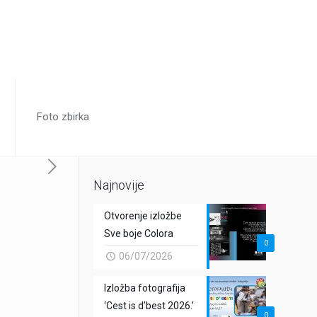
Foto zbirka
Najnovije
Otvorenje izložbe
Sve boje Colora
0
06/07/2026
Izložba fotografija
‘Cest is d’best 2026.’
0