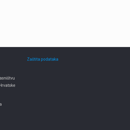
Zaštita podataka
asništvu
e Hrvatske
ja