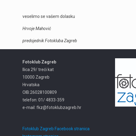
veselimo se vašem dolasku
Hrvoje Mahović
predsjednik Fotokluba Zagreb
Fotoklub Zagreb
Ilica 29/ treći kat
10000 Zagreb
Hrvatska
OIB:26028100809
telefon: 01/ 4833-359
e-mail: fkz@fotoklubzagreb.hr
Fotoklub Zagreb Facebook stranica