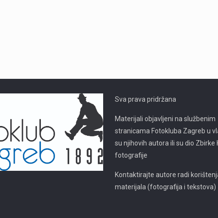
Sva prava pridržana
Materijali objavljeni na službenim
stranicama Fotokluba Zagreb u vl
su njihovih autora ili su dio Zbirk
fotografije
Kontaktirajte autore radi korišten
materijala (fotografija i tekstova)