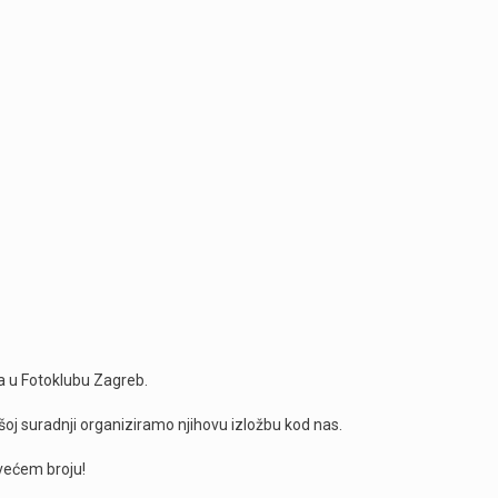
a u Fotoklubu Zagreb.
ašoj suradnji organiziramo njihovu izložbu kod nas.
 većem broju!