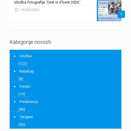
Izložba fotografija ‘Cest is d’best 2026.’
19/06/2026
0
Kategorije novosti
Izložbe
(122)
Natječaji
(8)
Ostalo
(14)
Predavanja
(46)
Tečajevi
(56)