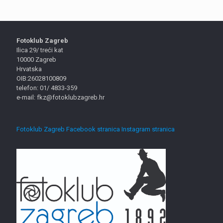
Fotoklub Zagreb
Ilica 29/ treći kat
10000 Zagreb
Hrvatska
OIB:26028100809
telefon: 01/ 4833-359
e-mail: fkz@fotoklubzagreb.hr
Fotoklub Zagreb Facebook stranica
Instagram stranica