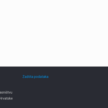
Zaštita podataka
asništvu
e Hrvatske