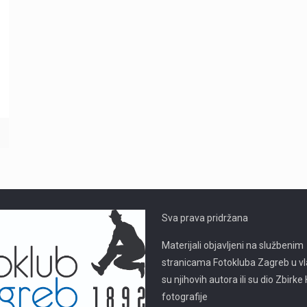
Sva prava pridržana
Materijali objavljeni na službenim
stranicama Fotokluba Zagreb u vl
su njihovih autora ili su dio Zbirk
fotografije