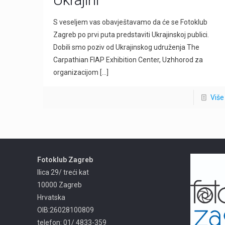
S veseljem vas obavještavamo da će se Fotoklub
Zagreb po prvi puta predstaviti Ukrajinskoj publici.
Dobili smo poziv od Ukrajinskog udruženja The
Carpathian FIAP Exhibition Center, Uzhhorod za
organizacijom
[…]
Više
Fotoklub Zagreb
Ilica 29/ treći kat
10000 Zagreb
Hrvatska
OIB:26028100809
telefon: 01/ 4833-359