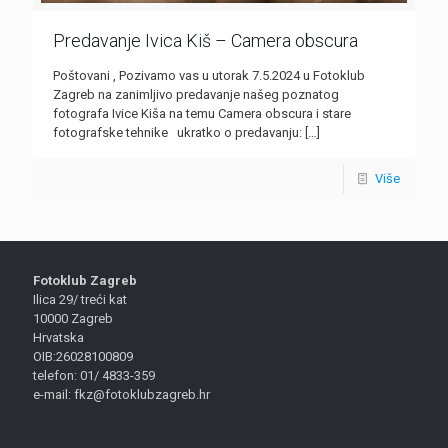
Predavanje Ivica Kiš – Camera obscura
Poštovani , Pozivamo vas u utorak 7.5.2024 u Fotoklub
Zagreb na zanimljivo predavanje našeg poznatog
fotografa Ivice Kiša na temu Camera obscura i stare
fotografske tehnike ukratko o predavanju:
[…]
Više
Fotoklub Zagreb
Ilica 29/ treći kat
10000 Zagreb
Hrvatska
OIB:26028100809
telefon: 01/ 4833-359
e-mail: fkz@fotoklubzagreb.hr