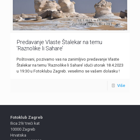
Predavanje Vlaste Štalekar na temu
‘Raznolike li Sahare’
Poštovani, pozivamo vas na zanimljivo predavanje Vlaste
Štalekar na temu ‘Raznolike li Sahare’ idući utorak 18.4.2023
u 19:30 u Fotoklubu Zagreb. veselimo se vašem dolasku !
Više
Fotoklub Zagreb
Ilica 29/ treći kat
10000 Zagreb
Hrvatska