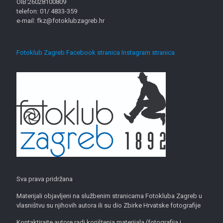
OIB:26028100809
telefon: 01/ 4833-359
e-mail: fkz@fotoklubzagreb.hr
Fotoklub Zagreb Facebook stranica
Instagram stranica
Sva prava pridržana
Materijali objavljeni na službenim stranicama Fotokluba Zagreb u
vlasništvu su njihovih autora ili su dio Zbirke Hrvatske fotografije
Kontaktirajte autore radi korištenja materijala (fotografija i