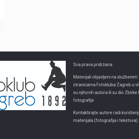
Sva prava pridržana
Materijali objavljeni na službenim
stranicama Fotokluba Zagreb u vl
su njihovih autora ili su dio Zbirk
fotografije
Kontaktirajte autore radi korišten
materijala (fotografija i tekstova)