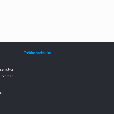
Zaštita podataka
asništvu
e Hrvatske
ja