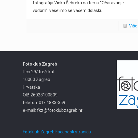
fotografija Vinka Šebreka na temu “Očaravanje
vodom”. veselimo se vašem dolasku
Više
Fotoklub Zagreb
Ilica 29/ treći kat
10000 Zagreb
Hrvatska
OIB:26028100809
telefon: 01/ 4833-359
e-mail: fkz@fotoklubzagreb.hr
Fotoklub Zagreb Facebook stranica